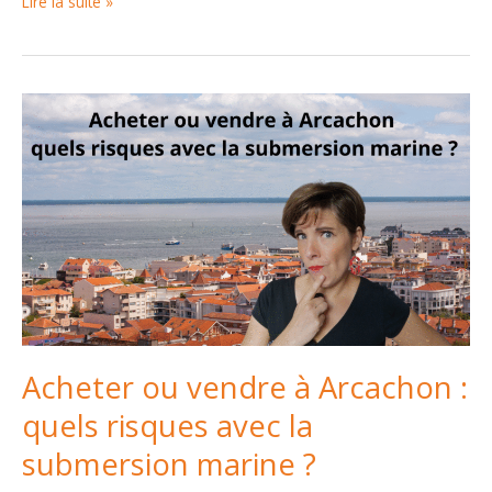
Obligation
Lire la suite »
de
débroussaillage
à
La
Teste-
de-
Buch
:
règles,
risques
et
conseils
2025
Acheter ou vendre à Arcachon :
quels risques avec la
submersion marine ?