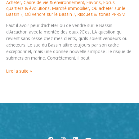
Acheter
,
Cadre de vie & environnement
,
Favoris
,
Focus
quartiers & évolutions
,
Marché immobilier
,
Où acheter sur le
Bassin ?
,
Où vendre sur le Bassin ?
,
Risques & zones PPRSM
Faut-il avoir peur d’acheter ou de vendre sur le Bassin
d’Arcachon avec la montée des eaux ?C’est LA question qui
revient sans cesse chez mes clients, qu’ils soient vendeurs ou
acheteurs. Le sud du Bassin attire toujours par son cadre
exceptionnel, mais une donnée nouvelle s’impose : le risque de
submersion marine. Concrètement, il peut
Acheter
Lire la suite »
ou
vendre
à
Arcachon
:
quels
risques
avec
la
submersion