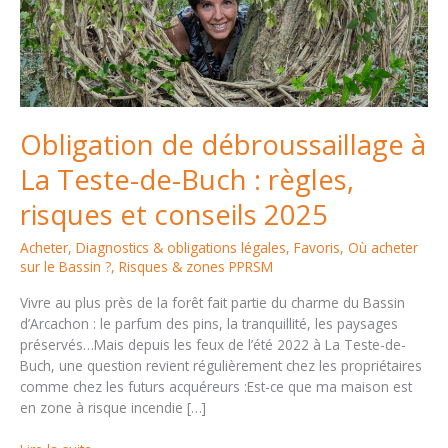
Obligation de débroussaillage à
La Teste-de-Buch : règles,
risques et conseils 2025
Acheter
,
Diagnostics & obligations légales
,
Favoris
,
Où acheter
sur le Bassin ?
,
Risques & zones PPRSM
Vivre au plus près de la forêt fait partie du charme du Bassin
d’Arcachon : le parfum des pins, la tranquillité, les paysages
préservés…Mais depuis les feux de l’été 2022 à La Teste-de-
Buch, une question revient régulièrement chez les propriétaires
comme chez les futurs acquéreurs :Est-ce que ma maison est
en zone à risque incendie […]