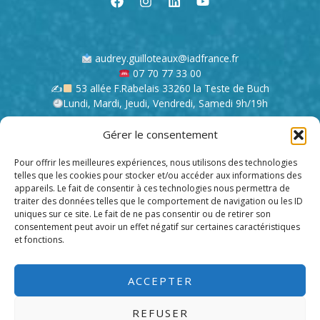
marine
?
audrey.guilloteaux@iadfrance.fr
07 70 77 33 00
✍
53 allée F.Rabelais 33260 la Teste de Buch
Lundi, Mardi, Jeudi, Vendredi, Samedi 9h/19h
Gérer le consentement
Mentions légales
Contact
Pour offrir les meilleures expériences, nous utilisons des technologies
telles que les cookies pour stocker et/ou accéder aux informations des
appareils. Le fait de consentir à ces technologies nous permettra de
Conseillère immobilier indépendante
traiter des données telles que le comportement de navigation ou les ID
uniques sur ce site. Le fait de ne pas consentir ou de retirer son
Spécialiste du marché immobilier à Arcachon et ses alentours.
consentement peut avoir un effet négatif sur certaines caractéristiques
et fonctions.
Je ne vous vends pas du rêve, je vous aide à les réaliser
ACCEPTER
REFUSER