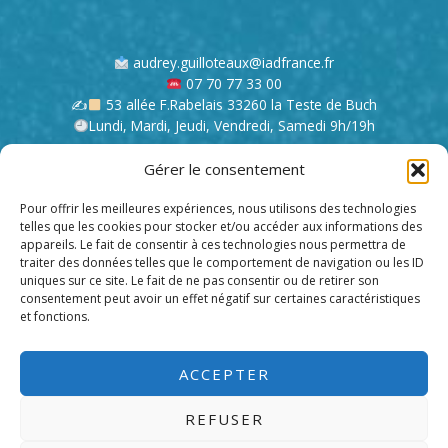
?
audrey.guilloteaux@iadfrance.fr
07 70 77 33 00
✍
53 allée F.Rabelais 33260 la Teste de Buch
Lundi, Mardi, Jeudi, Vendredi, Samedi 9h/19h
Gérer le consentement
Mentions légales
Contact
Pour offrir les meilleures expériences, nous utilisons des technologies
telles que les cookies pour stocker et/ou accéder aux informations des
appareils. Le fait de consentir à ces technologies nous permettra de
Conseillère immobilier indépendante
traiter des données telles que le comportement de navigation ou les ID
uniques sur ce site. Le fait de ne pas consentir ou de retirer son
Spécialiste du marché immobilier à Arcachon et ses alentours.
consentement peut avoir un effet négatif sur certaines caractéristiques
et fonctions.
Je ne vous vends pas du rêve, je vous aide à les réaliser
ACCEPTER
REFUSER