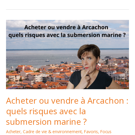
et
histoire
du
Bassin
d’Arcachon
:
ce
qui
fait
la
valeur
de
ce
territoire
Acheter ou vendre à Arcachon :
quels risques avec la
submersion marine ?
Acheter
,
Cadre de vie & environnement
,
Favoris
,
Focus