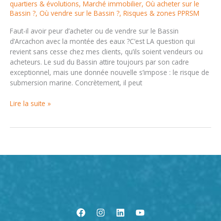
quartiers & évolutions
,
Marché immobilier
,
Où acheter sur le
Bassin ?
,
Où vendre sur le Bassin ?
,
Risques & zones PPRSM
Faut-il avoir peur d’acheter ou de vendre sur le Bassin
d’Arcachon avec la montée des eaux ?C’est LA question qui
revient sans cesse chez mes clients, qu’ils soient vendeurs ou
acheteurs. Le sud du Bassin attire toujours par son cadre
exceptionnel, mais une donnée nouvelle s’impose : le risque de
submersion marine. Concrètement, il peut
Acheter
Lire la suite »
ou
vendre
à
Arcachon
:
quels
risques
avec
la
submersion
marine