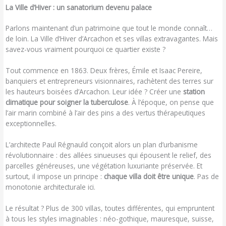
La Ville d’Hiver : un sanatorium devenu palace
Parlons maintenant d’un patrimoine que tout le monde connaît…
de loin. La Ville d’Hiver d’Arcachon et ses villas extravagantes. Mais
savez-vous vraiment pourquoi ce quartier existe ?
Tout commence en 1863. Deux frères, Émile et Isaac Pereire,
banquiers et entrepreneurs visionnaires, rachètent des terres sur
les hauteurs boisées d’Arcachon. Leur idée ? Créer une
station
climatique pour soigner la tuberculose
. À l’époque, on pense que
l’air marin combiné à l’air des pins a des vertus thérapeutiques
exceptionnelles.
L’architecte Paul Régnauld conçoit alors un plan d’urbanisme
révolutionnaire : des allées sinueuses qui épousent le relief, des
parcelles généreuses, une végétation luxuriante préservée. Et
surtout, il impose un principe :
chaque villa doit être unique
. Pas de
monotonie architecturale ici.
Le résultat ? Plus de 300 villas, toutes différentes, qui empruntent
à tous les styles imaginables : néo-gothique, mauresque, suisse,