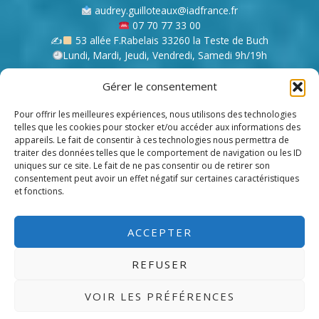
audrey.guilloteaux@iadfrance.fr
07 70 77 33 00
✍
53 allée F.Rabelais 33260 la Teste de Buch
Lundi, Mardi, Jeudi, Vendredi, Samedi 9h/19h
Gérer le consentement
Mentions légales
Contact
Pour offrir les meilleures expériences, nous utilisons des technologies
telles que les cookies pour stocker et/ou accéder aux informations des
appareils. Le fait de consentir à ces technologies nous permettra de
Conseillère immobilier indépendante
traiter des données telles que le comportement de navigation ou les ID
uniques sur ce site. Le fait de ne pas consentir ou de retirer son
Spécialiste du marché immobilier à Arcachon et ses alentours.
consentement peut avoir un effet négatif sur certaines caractéristiques
et fonctions.
Je ne vous vends pas du rêve, je vous aide à les réaliser
ACCEPTER
REFUSER
Copyright © 2026 immobilier-bassin-arcachon.com | Edité par
VOIR LES PRÉFÉRENCES
immobilier-bassin-arcachon.com