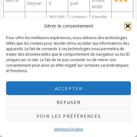
Bien B
ement
Meyran
€
port
limité
360 000
Lumineu
Parcelle
Bien C
Le Teich
€
x
petite
Gérer le consentement
Pour offrir les meilleures expériences, nous utilisons des technologies
telles que les cookies pour stocker et/ou accéder aux informations des
L’objectif de l’étape 4
appareils. Le fait de consentir à ces technologies nous permettra de
traiter des données telles que le comportement de navigation ou les ID
Vous passez d’une recherche infinie à une sélection maîtrisée.
uniques sur ce site. Le fait de ne pas consentir ou de retirer son
Vous suivez moins de biens, mais des biens mieux choisis, mieux
consentement peut avoir un effet négatif sur certaines caractéristiques
analysés, mieux priorisés.
et fonctions.
C’est ce qui prépare le terrain de la prochaine étape :
visiter
ACCEPTER
intelligemment
, sans vous laisser emporter par l’émotion ou la
première impression.
REFUSER
Étape 5 – Visiter intelligemment une maison sur le Bassin
VOIR LES PRÉFÉRENCES
d’Arcachon (entre émotion et vérifications essentielles)
Mentions légales
Attention, c’est l’étape la plus attendue… et la plus piégeuse.
Les premières minutes d’une visite déclenchent souvent un