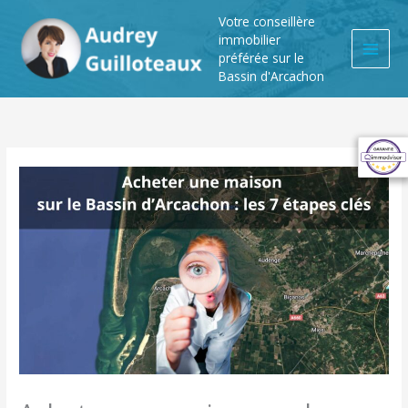
Aller
Votre conseillère
au
immobilier
contenu
préférée sur le
Bassin d'Arcachon