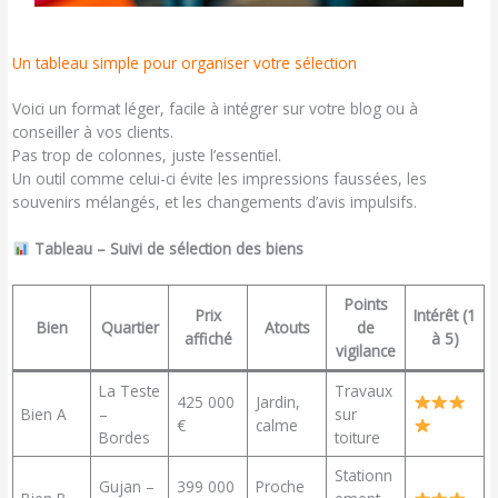
Un tableau simple pour organiser votre sélection
Voici un format léger, facile à intégrer sur votre blog ou à
conseiller à vos clients.
Pas trop de colonnes, juste l’essentiel.
Un outil comme celui-ci évite les impressions faussées, les
souvenirs mélangés, et les changements d’avis impulsifs.
Tableau – Suivi de sélection des biens
Points
Prix
Intérêt (1
Bien
Quartier
Atouts
de
affiché
à 5)
vigilance
La Teste
Travaux
425 000
Jardin,
Bien A
–
sur
€
calme
Bordes
toiture
Stationn
Gujan –
399 000
Proche