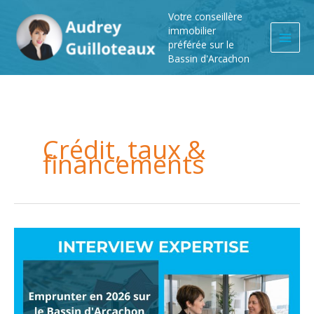
Aller
Votre conseillère
au
immobilier
contenu
préférée sur le
Bassin d'Arcachon
Crédit, taux &
financements