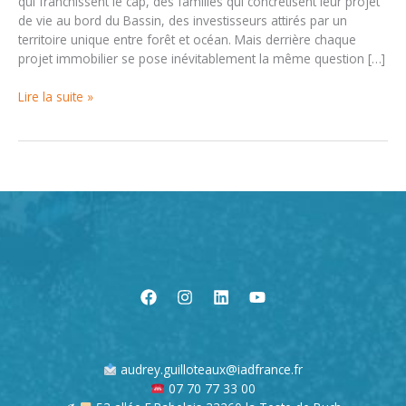
qui franchissent le cap, des familles qui concrétisent leur projet
de vie au bord du Bassin, des investisseurs attirés par un
territoire unique entre forêt et océan. Mais derrière chaque
projet immobilier se pose inévitablement la même question […]
Emprunter
Lire la suite »
en
2026
sur
le
Bassin
d’Arcachon
:
taux,
dossier,
erreurs
à
éviter
—
Interview
audrey.guilloteaux@iadfrance.fr
d’Isabelle
07 70 77 33 00
Pieri,