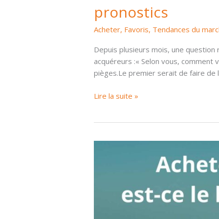
pronostics
Acheter
,
Favoris
,
Tendances du marc
Depuis plusieurs mois, une question
acquéreurs :« Selon vous, comment va
pièges.Le premier serait de faire de 
Marché
Lire la suite »
immobilier
Bassin
d’Arcachon
2026
:
tendances
et
pronostics