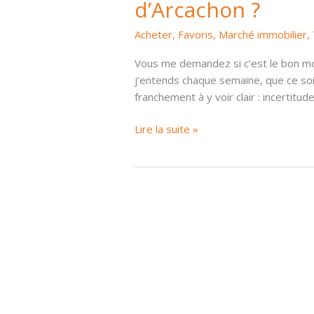
d’Arcachon ?
Acheter
,
Favoris
,
Marché immobilier
,
Vous me demandez si c’est le bon mo
j’entends chaque semaine, que ce soi
franchement à y voir clair : incertitud
Acheter
Lire la suite »
ou
vendre
en
2025
:
est-
ce
le
bon
moment
sur