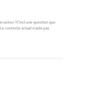
Arcachon ?C’est une question que
Le contexte actuel n’aide pas
seillère immobilier indépendante
cialiste du marché immobilier à Arcachon et ses
ntours.