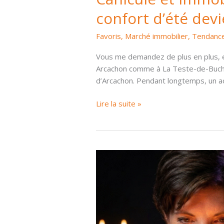
confort d’été devi
Favoris
,
Marché immobilier
,
Tendance
Vous me demandez de plus en plus, en 
Arcachon comme à La Teste-de-Buch, G
d’Arcachon. Pendant longtemps, un a
Canicule
Lire la suite »
et
immobilier
sur
le
Bassin
d’Arcachon
:
pourquoi
le
confort