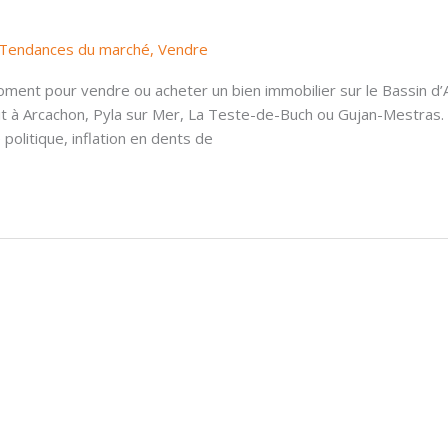
Tendances du marché
,
Vendre
ment pour vendre ou acheter un bien immobilier sur le Bassin d’
t à Arcachon, Pyla sur Mer, La Teste-de-Buch ou Gujan-Mestras. 
e politique, inflation en dents de
📩 audrey.guilloteaux@iadfrance.fr
Con
☎️ 07 70 77 33 00
Spé
✍🏼 53 allée F.Rabelais 33260 la Teste de Buch
ale
🕘Lundi, Mardi, Jeudi, Vendredi, Samedi 9h/19h