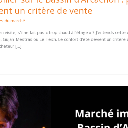
ent un critère de vente
s du marché
visite, s’il ne fait pas « trop chaud à l’étage » ? J’entends cett
ujan-Mestras ou Le Teich. Le confort d’été devient un critère d’
cheteur […]