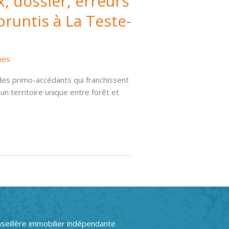
, dossier, erreurs
pruntis à La Teste-
hes
 des primo-accédants qui franchissent
 un territoire unique entre forêt et
seillère immobilier indépendante