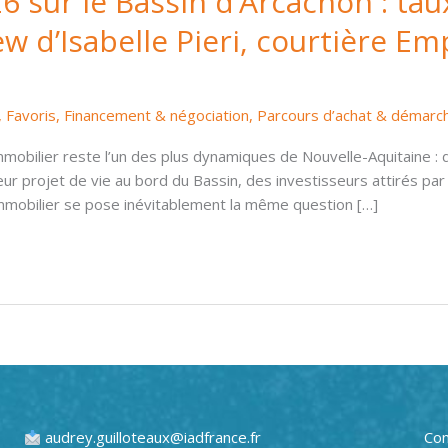
 sur le Bassin d’Arcachon : taux
ew d’Isabelle Pieri, courtière Em
,
Favoris
,
Financement & négociation
,
Parcours d’achat & démarc
immobilier reste l’un des plus dynamiques de Nouvelle-Aquitaine :
leur projet de vie au bord du Bassin, des investisseurs attirés par
immobilier se pose inévitablement la même question […]
audrey.guilloteaux@iadfrance.fr
Con