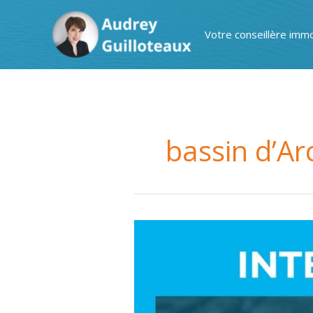
Aller
au
Votre conseillère immo
contenu
bassin d’A