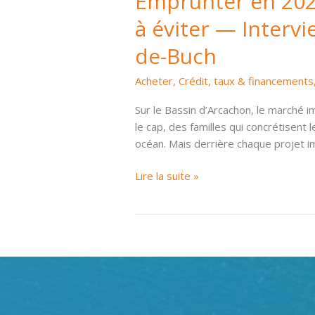
Emprunter en 2026
à éviter — Intervi
de-Buch
Acheter
,
Crédit, taux & financements
Sur le Bassin d’Arcachon, le marché 
le cap, des familles qui concrétisent 
océan. Mais derrière chaque projet 
Emprunter
Lire la suite »
en
2026
sur
le
Bassin
d’Arcachon
:
taux,